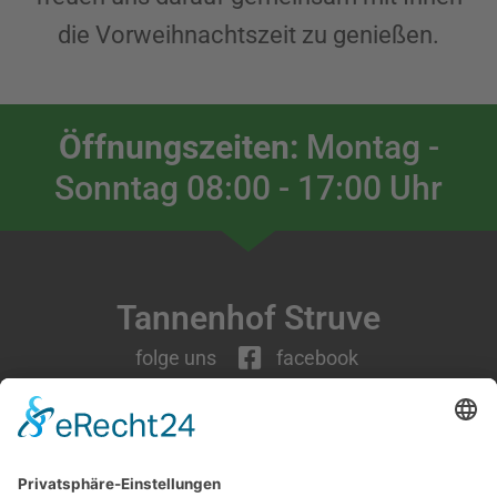
die Vorweihnachtszeit zu genießen.
Öffnungszeiten:
Montag -
Sonntag 08:00 - 17:00 Uhr
Tannenhof Struve
folge uns
facebook
Dorfstraße 31
24594 Tappendorf